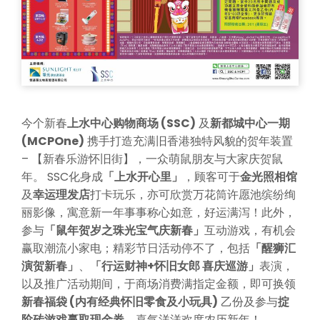
今个新春
上水中心购物商场 (SSC)
及
新都城中心一期
(MCPOne)
携手打造充满旧香港独特风貌的贺年装置
– 【新春乐游怀旧街】，一众萌鼠朋友与大家庆贺鼠
年。 SSC化身成
「上水开心里」
，顾客可于
金光照相馆
及
幸运理发店
打卡玩乐，亦可欣赏万花筒许愿池缤纷绚
丽影像，寓意新一年事事称心如意，好运满泻！此外，
参与
「鼠年贺岁之珠光宝气庆新春」
互动游戏，有机会
赢取潮流小家电；精彩节日活动停不了，包括
「醒狮汇
演贺新春」
、
「行运财神+怀旧女郎 喜庆巡游」
表演，
以及推广活动期间，于商场消费满指定金额，即可换领
新春福袋 (内有经典怀旧零食及小玩具)
乙份及参与
掟
阶砖游戏赢取现金券
，喜气洋洋欢度农历新年！