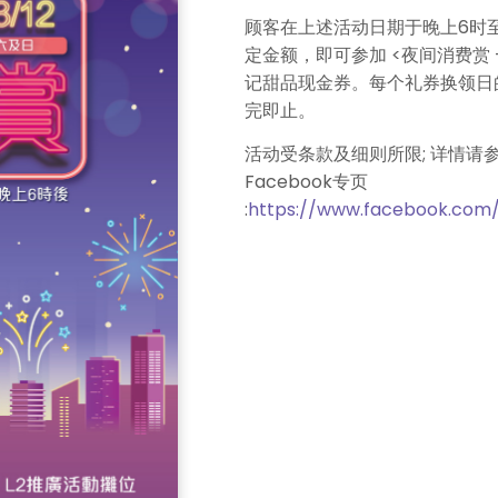
顾客在上述
活动
日
期于晚上6时
定金额
，
即可参加 <夜间消费赏 – 
记甜品现金券。每个礼券换领日
完即止。
活动受条款及细则所限; 详情请
Facebook专页
:
https://www.facebook.com