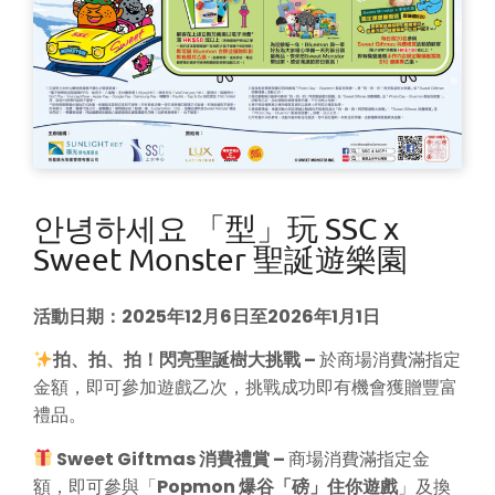
안녕하세요 「型」玩 SSC x
Sweet Monster 聖誕遊樂園
活動日期：
2025
年
12
月
6
日至
2026
年
1
月
1
日
拍、拍、拍！閃亮聖誕樹大挑戰 –
於商場消費滿指定
金額，即可參加遊戲乙次，挑戰成功即有機會獲贈豐富
禮品。
Sweet Giftmas
消費禮賞
–
商場消費滿指定金
額，即可參與「
Popmon 爆谷「磅」住你遊戲
」及換