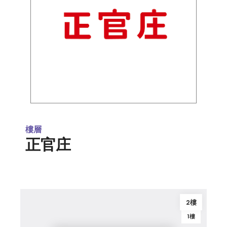
樓層
正官庄
2樓
1樓