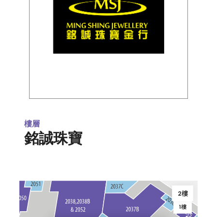
樓層
銘誠珠寶
2樓
1樓