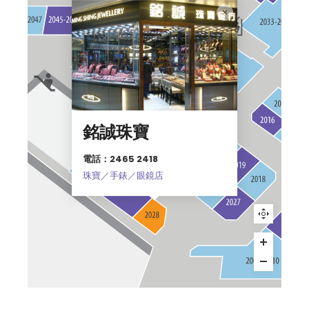
銘誠珠寶
電話：2465 2418
珠寶／手錶／眼鏡店